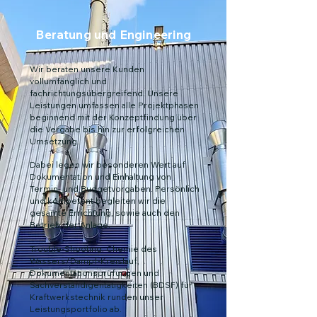
Beratung und Engineering
Wir beraten unsere Kunden
vollumfänglich und
fachrichtungsübergreifend. Unsere
Leistungen umfassen alle Projektphasen
beginnend mit der Konzeptfindung über
die Vergabe bis hin zur erfolgreichen
Umsetzung.
Dabei legen wir besonderen Wert auf
Dokumentation und Einhaltung von
Termin- und Budgetvorgaben. Persönlich
und kompetent begleiten wir die
gesamte Errichtung, sowie auch den
Betrieb der Anlage.
Trouble-Shooting, Chemie des
Wassers/Dampf-Kreislauf,
Dokumentationsprüfungen und
Sachverständigentätigkeiten (BDSF) für
Kraftwerkstechnik runden unser
Leistungsportfolio ab.