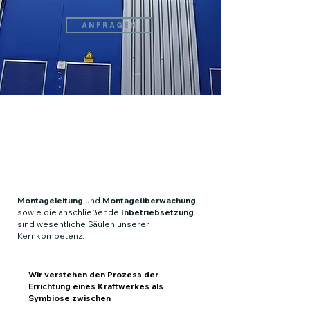
A N F R A G E N
Montage, Inbetriebsetzung
und Anlagenbetrieb
Montageleitung
und
Montageüberwachung
,
sowie die anschließende
Inbetriebsetzung
sind wesentliche Säulen unserer
Kernkompetenz.
Wir verstehen den Prozess der
Errichtung eines Kraftwerkes als
Symbiose zwischen